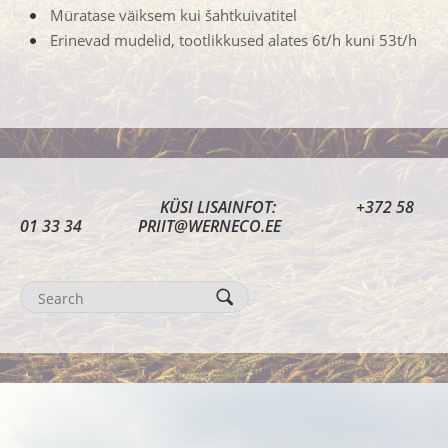
Müratase väiksem kui šahtkuivatitel
Erinevad mudelid, tootlikkused alates 6t/h kuni 53t/h
KÜSI LISAINFOT: +372 58
01 33 34 PRIIT@WERNECO.EE