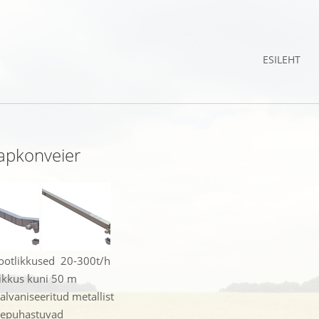
ESILEHT
apkonveier
ootlikkused 20-300t/h
ikkus kuni 50 m
alvaniseeritud metallist
sepuhastuvad