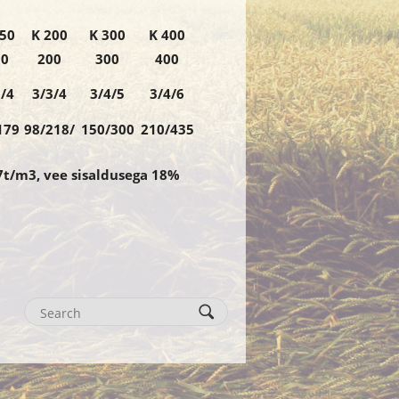
150
K 200
K 300
K 400
50
200
300
400
/4
3/3/4
3/4/5
3/4/6
179
98/218/
150/300
210/435
,7t/m3, vee sisaldusega 18%