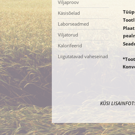
Viljaproov
Tüüp
Käsisõelad
Tootl
Laborseadmed
Plaa
Viljatorud
pealm
Seadm
Kalorifeerid
Liigutatavad vaheseinad
*Toot
Konve
KÜSI LISAINFOT: +37