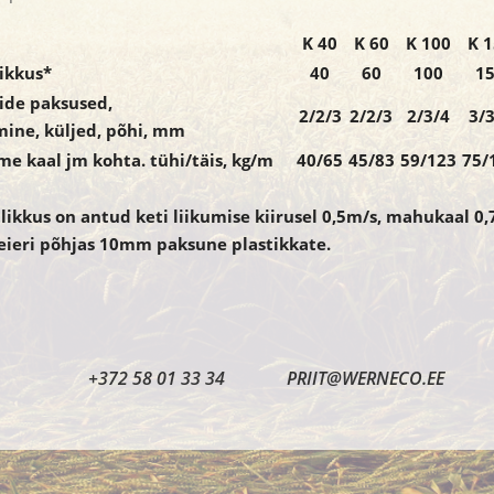
K 40
K 60
K 100
K 
ikkus*
40
60
100
1
tide paksused,
2/2/3
2/2/3
2/3/4
3/3
ine, küljed, põhi, mm
e kaal jm kohta. tühi/täis, kg/m
40/65
45/83
59/123
75/
likkus on antud keti liikumise kiirusel 0,5m/s, mahukaal 0
ieri põhjas 10mm paksune plastikkate.
2 58 01 33 34 PRIIT@WERNECO.EE