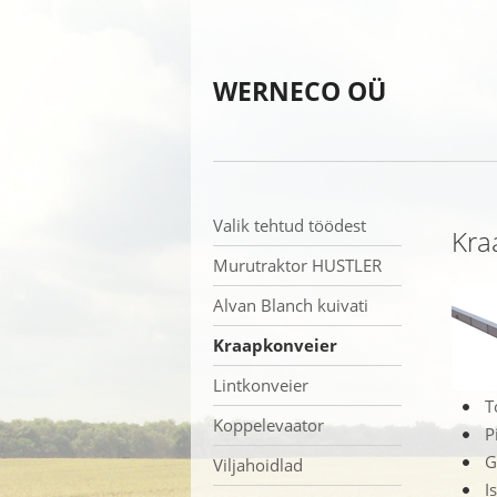
WERNECO OÜ
Valik tehtud töödest
Kra
Murutraktor HUSTLER
Alvan Blanch kuivati
Kraapkonveier
Lintkonveier
T
Koppelevaator
P
G
Viljahoidlad
I