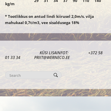
29
31
34
37
90
110
140
kg/m
* Tootlikkus on antud lindi kiirusel 2,0m/s. vilja
mahukaal 0,7t/m3, vee sisaldusega 18%
KÜSI LISAINFOT: +372 58
01 33 34 PRIIT@WERNECO.EE