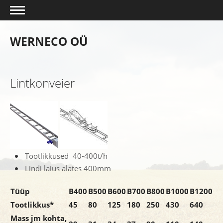
WERNECO OÜ
Lintkonveier
Tootlikkused 40-400t/h
Lindi laius alates 400mm
Tüüp
B400
B500
B600
B700
B800
B1000
B1200
Tootlikkus*
45
80
125
180
250
430
640
Mass jm kohta,