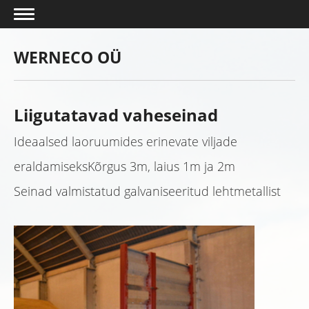
WERNECO OÜ
Liigutatavad vaheseinad
Ideaalsed laoruumides erinevate viljade
eraldamiseks
Kõrgus 3m, laius 1m ja 2m
Seinad valmistatud galvaniseeritud lehtmetallist